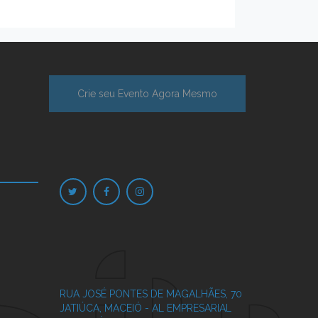
Crie seu Evento Agora Mesmo
RUA JOSÉ PONTES DE MAGALHÃES, 70
JATIÚCA, MACEIÓ - AL
EMPRESARIAL