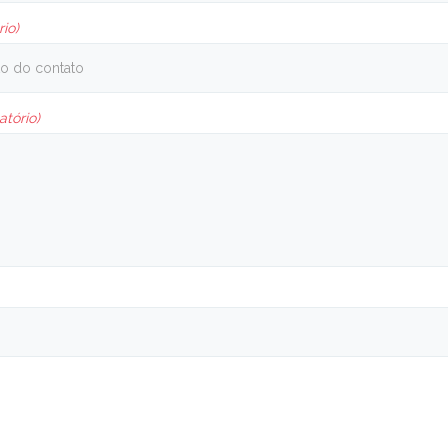
rio)
atório)