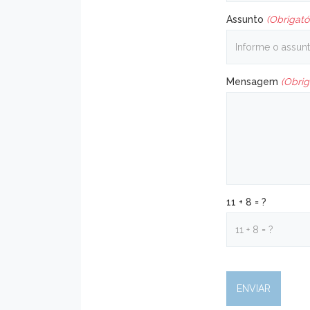
Assunto
(Obrigató
Mensagem
(Obrig
11 + 8 = ?