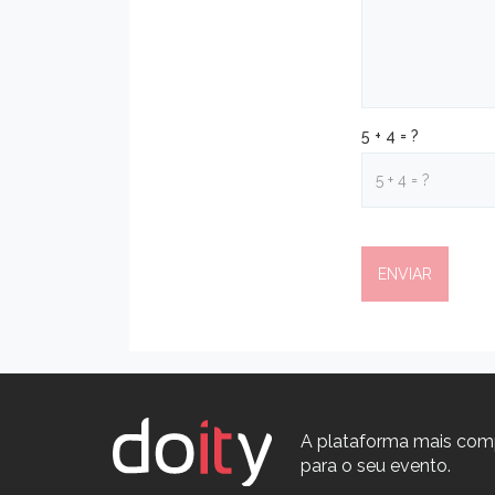
5 + 4 = ?
A plataforma mais com
para o seu evento.