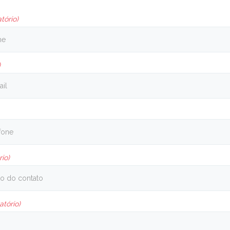
tório)
)
rio)
atório)