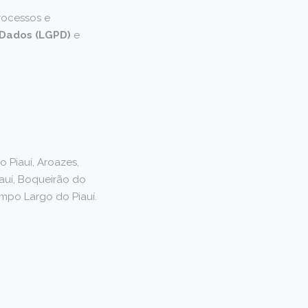
processos e
 Dados (LGPD)
e
o Piauí, Aroazes,
iauí, Boqueirão do
Campo Largo do Piauí.