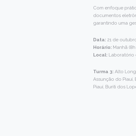
Com enfoque prático
documentos eletrôn
garantindo uma gest
Data:
21 de outubr
Horário:
Manhã (8h 
Local:
Laboratório 
Turma 3:
Alto Longá
Assunção do Piauí, 
Piauí, Buriti dos Lo