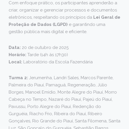
Com enfoque prático, os participantes aprenderão a
criar, organizar e gerenciar processos e documentos
eletrônicos, respeitando os princípios da
Lei Geral de
Proteção de Dados (LGPD)
e garantindo uma
gestão pública mais digital e eficiente.
Data:
20 de outubro de 2025
Horário:
Tarde (14h às 17h30)
Local:
Laboratório da Escola Fazendária
Turma 2:
Jerumenha, Landri Sales, Marcos Parente,
Palmeira do Piauí, Parnaguá, Regeneração, Júlio
Borges, Manoel Emídio, Monte Alegre do Piauí, Morro
Cabeça no Tempo, Nazaré do Piauí, Pajeú do Piauí,
Pavussu, Porto Alegre do Piauí, Redenção do
Gurguéia, Riacho Frio, Ribeira do Piauí, Ribeiro
Gonçalves, Rio Grande do Piauí, Santa Filomena, Santa
Luz, São Gonçalo do Gurguéia, Sebastião Barros,