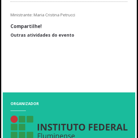
Ministrante: Maria Cristina Petrucci
Compartilhe!
Outras atividades do evento
Abertura
Coffee break
Mesa Redonda I - Os desafios da área de ambiental e o mercado
de trabalho: um olhar dos profissionais
Palestra V - Para dar certo: Gerenciamento de carreira e tempo
ORGANIZADOR