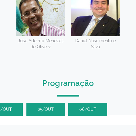
José Adelmo Menezes
Daniel Nascimento e
de Oliveira
Silva
Programação
4/OUT
05/OUT
06/OUT