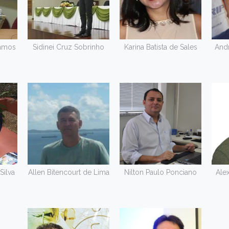
Ramos
Sidinei Cruz Sobrinho
Karina Batista de Sales
Andr
Silva
Allen Bitencourt de Lima
Nilton Paulo Ponciano
Ale