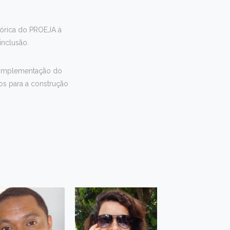
tórica do PROEJA à
inclusão.
a implementação do
os para a construção