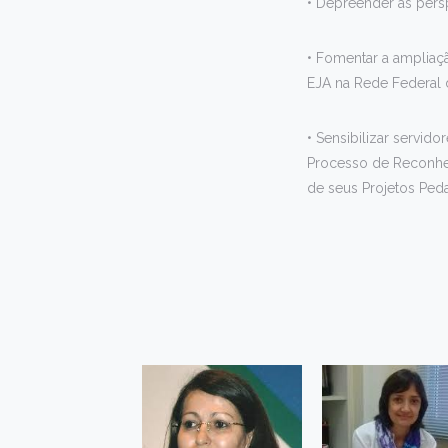
• Depreender as pers
• Fomentar a ampliaç
EJA na Rede Federal d
• Sensibilizar servi
Processo de Reconhec
de seus Projetos Ped