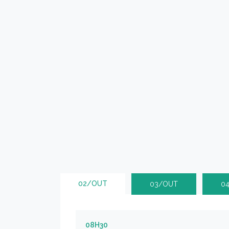
02/OUT
03/OUT
0
08H30