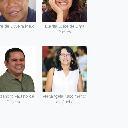
é de Oliveira Melo
Elenita Eliete de Lima
Ramos
xsandro Paulino de
Pierlangela Nascimento
Oliveira
da Cunha