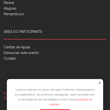
Paraná
Alagoas
Pernambuco
ÁREA DO PARTICIPANTE
Central de Ajuda
Denunciar este evento
Contato
Usamos cookies no nosso site para melhorar o desempenho
RUA JOSÉ PONTES DE MAGALHÃES, 70
JATIÚCA, MACEIÓ - AL
e a experiência. Ao continuar navegando, você concorda com
EMPRESARIAL JTR, ED. ÍTALIA, SALA 702
a utilização de tais tecnologias e com a nossa
política de
cookies
.