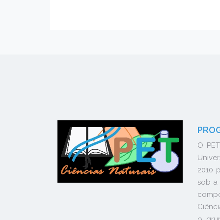
PROG
O PET
Unive
2010 p
sob a 
compos
Ciênci
o gru