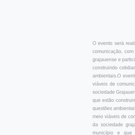
O evento será rea
comunicação, com 
grajauense e parti
construindo cotid
ambientais.O event
viáveis de comunic
sociedade Grajauen
que estão construi
questões ambientais
meio viáveis de co
da sociedade graj
município e que 