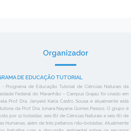
Organizador
RAMA DE EDUCAÇÃO TUTORIAL
 - Programa de Educação Tutorial de Ciências Naturais da
rsidade Federal do Maranhão – Campus Grajaú foi criado em
ela Prof. Dra. Janyeid Karla Castro Sousa e atualmente está
tutoria da Prof. Dra. Ionara Nayana Gomes Passos. O grupo é
to por 12 bolsistas: seis (6) de Ciências Naturais e seis (6) de
as Humanas, além de três petianos não-bolsistas. Atualmente
po trabalha com a discussão ambiental sobre os recursos