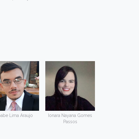
oabe Lima Araujo
Ionara Nayana Gomes
Passos