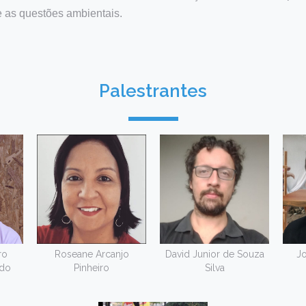
 as questões ambientais.
Palestrantes
ro
Roseane Arcanjo
David Junior de Souza
J
edo
Pinheiro
Silva