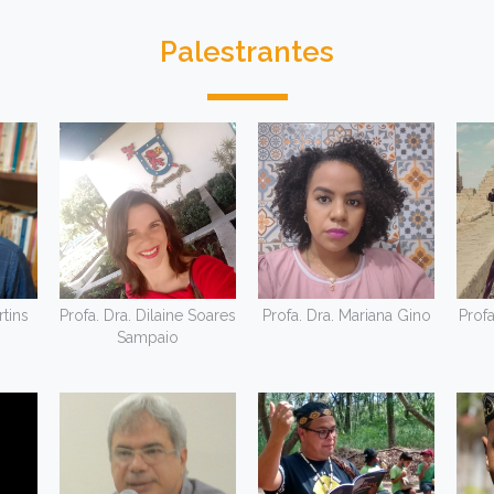
Palestrantes
rtins
Profa. Dra. Dilaine Soares
Profa. Dra. Mariana Gino
Profa
Sampaio