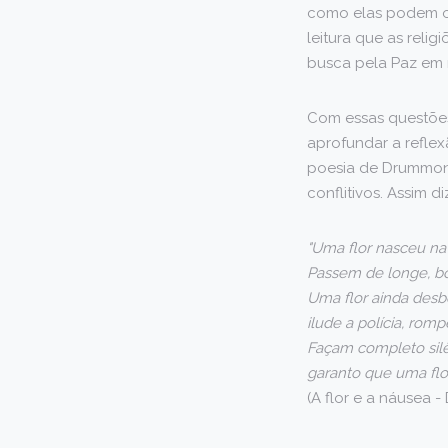
como elas podem oc
leitura que as reli
busca pela Paz em r
Com essas questões
aprofundar a reflex
poesia de Drummond
conflitivos. Assim d
"Uma flor nasceu na 
Passem de longe, bon
Uma flor ainda desb
ilude a polícia, romp
Façam completo silê
garanto que uma flo
(A flor e a náusea