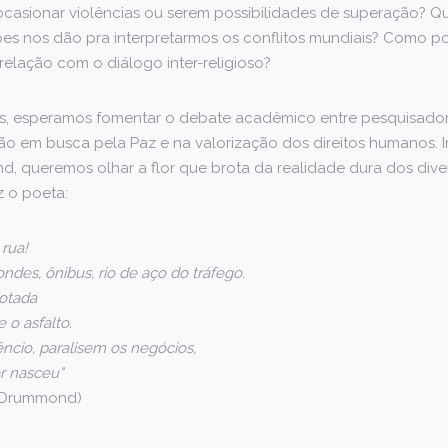
asionar violências ou serem possibilidades de superação? Qu
giões nos dão pra interpretarmos os conflitos mundiais? Como
elação com o diálogo inter-religioso?
, esperamos fomentar o debate acadêmico entre pesquisador
ão em busca pela Paz e na valorização dos direitos humanos. 
, queremos olhar a flor que brota da realidade dura dos dive
iz o poeta:
rua!
des, ônibus, rio de aço do tráfego.
otada
e o asfalto.
ncio, paralisem os negócios,
r nasceu"
 - Drummond)