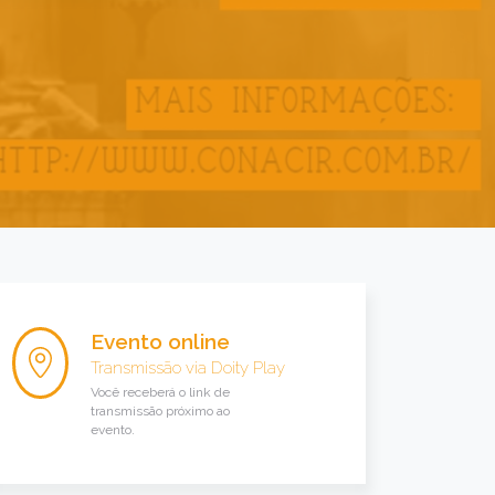
Evento online
Transmissão via
Doity Play
Você receberá o link de
transmissão próximo ao
evento.