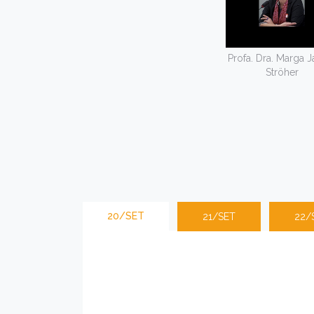
Profa. Dra. Marga J
Ströher
20/SET
21/SET
22/