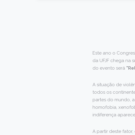
Este ano o Congres
da UFJF chega na s
do evento será
"Re
A situação de viol
todos os continente
partes do mundo, a 
homofobia, xenofobi
indiferença aparece
A partir deste fator