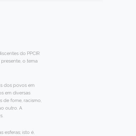
discentes do PPCIR
 presente, o tema
ias dos povos em
os em diversas
s de fome, racismo,
ao outro. A
s.
 esferas; isto é,