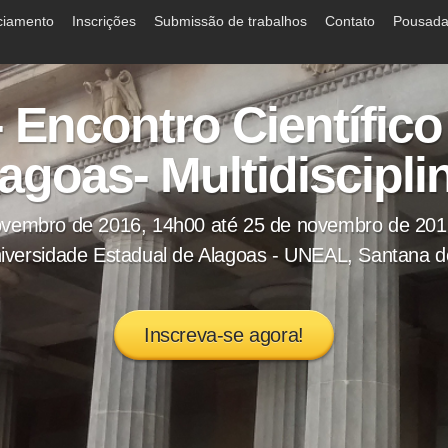
ciamento
Inscrições
Submissão de trabalhos
Contato
Pousadas
- Encontro Científico
agoas- Multidiscipli
ovembro de 2016, 14h00 até 25 de novembro de 201
iversidade Estadual de Alagoas - UNEAL, Santana 
Inscreva-se agora!