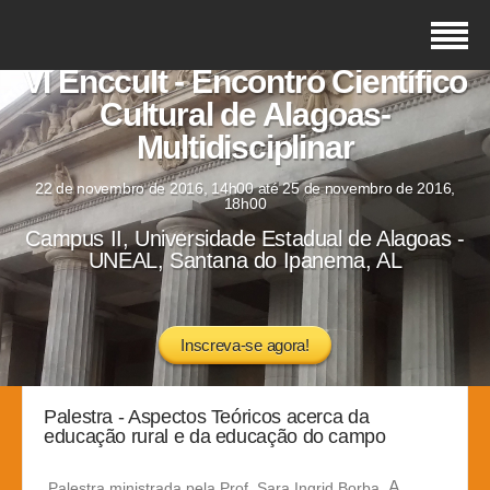
VI Enccult - Encontro Científico
Cultural de Alagoas-
Multidisciplinar
22 de novembro de 2016, 14h00 até 25 de novembro de 2016,
18h00
Campus II, Universidade Estadual de Alagoas -
UNEAL, Santana do Ipanema, AL
Inscreva-se agora!
Palestra - Aspectos Teóricos acerca da
educação rural e da educação do campo
A
Palestra ministrada pela Prof. Sara Ingrid Borba.