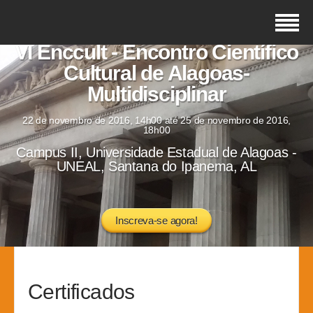
VI Enccult - Encontro Científico
Cultural de Alagoas-
Multidisciplinar
22 de novembro de 2016, 14h00 até 25 de novembro de 2016,
18h00
Campus II, Universidade Estadual de Alagoas -
UNEAL, Santana do Ipanema, AL
Inscreva-se agora!
Certificados