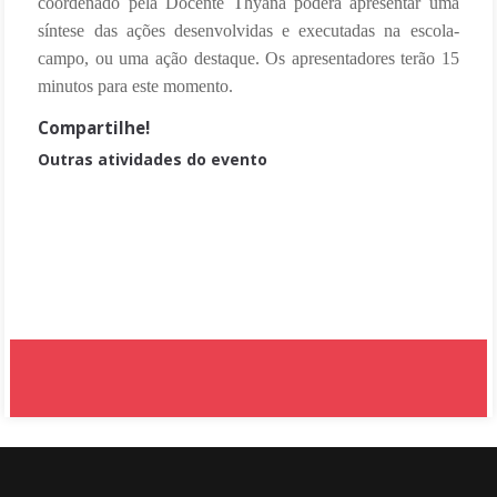
coordenado pela Docente Thyana poderá apresentar uma
síntese das ações desenvolvidas e executadas na escola-
campo, ou uma ação destaque. Os apresentadores terão 15
minutos para este momento.
Compartilhe!
Outras atividades do evento
Mesa Redonda 01 - PRP
PRP Filosofia
Intervalo lanche
PIBID - Artes/Expressão Gráfica