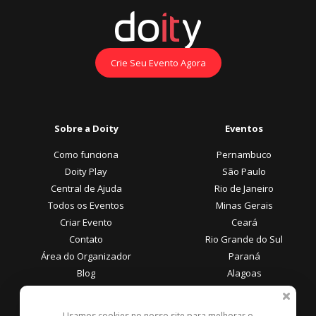
Crie Seu Evento Agora
Sobre a Doity
Eventos
Como funciona
Pernambuco
Doity Play
São Paulo
Central de Ajuda
Rio de Janeiro
Todos os Eventos
Minas Gerais
Criar Evento
Ceará
Contato
Rio Grande do Sul
Área do Organizador
Paraná
Blog
Alagoas
Área do Participante
Formas de Pagamento
Usamos cookies no nosso site para melhorar o