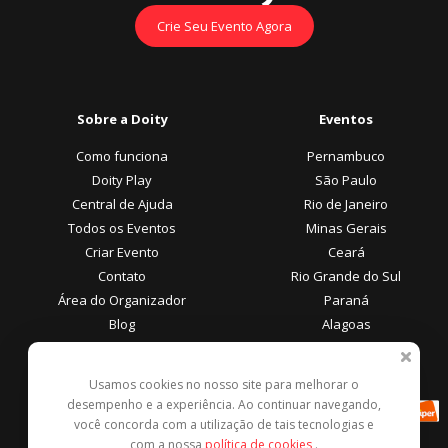
Crie Seu Evento Agora
Sobre a Doity
Eventos
Como funciona
Pernambuco
Doity Play
São Paulo
Central de Ajuda
Rio de Janeiro
Todos os Eventos
Minas Gerais
Criar Evento
Ceará
Contato
Rio Grande do Sul
Área do Organizador
Paraná
Blog
Alagoas
Área do Participante
Formas de Pagamento
Usamos cookies no nosso site para melhorar o
desempenho e a experiência. Ao continuar navegando,
Central de Ajuda
você concorda com a utilização de tais tecnologias e
Denunciar este evento
com a nossa
política de cookies
.