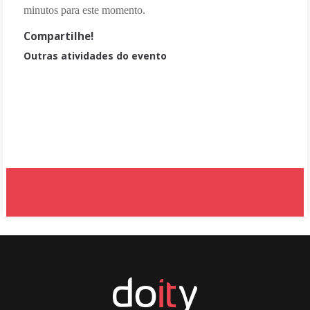
minutos para este momento.
Compartilhe!
Outras atividades do evento
PIBID Matemática Recife
PIBID Letras Português
PRP Artes/Expressão Gráfica
PIBID Química Recife