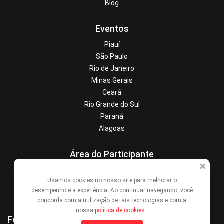
Blog
Eventos
Piauí
São Paulo
Rio de Janeiro
Minas Gerais
Ceará
Rio Grande do Sul
Paraná
Alagoas
Área do Participante
Central de Ajuda
Usamos cookies no nosso site para melhorar o
Denunciar este evento
desempenho e a experiência. Ao continuar navegando, você
Contato
concorda com a utilização de tais tecnologias e com a
nossa
política de cookies
.
Formas de Pagamento