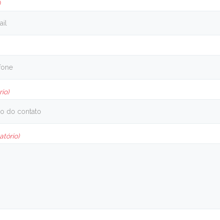
)
rio)
atório)