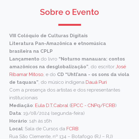
Sobre o Evento
VIII Colóquio de Culturas Digitais
Literatura Pan-Amazônica e etnomúsica
brasileira na CPLP
Lançamento
do livro
“Noturno manauara: contos
amazônicos na desglobalização”
, do escritor
José
Ribamar Mitoso
, e do
CD “Uhtl’ana - os sons da viola
de taquara”
, do músico indígena
Dauá Puri
Com a presença dos artistas e dos representantes
institucionais
Mediação
:
Eula D.T.Cabral
(
EPCC - CNPq/FCRB
)
Data
: 19/08/2024 (segunda-feira)
Horário
: 14h às 16h
Local
: Sala de Cursos da
FCRB
Rua São Clemente, nº 134 – Botafogo (RJ – RJ)