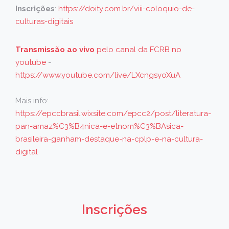
Inscrições
:
https://doity.com.br/viii-coloquio-de-
culturas-digitais
Transmissão ao vivo
pelo canal da FCRB no
youtube
-
https://www.youtube.com/live/LXcngsyoXuA
Mais info:
https://epccbrasil.wixsite.com/epcc2/post/literatura-
pan-amaz%C3%B4nica-e-etnom%C3%BAsica-
brasileira-ganham-destaque-na-cplp-e-na-cultura-
digital
Inscrições