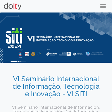
Togg
navig
VI Seminário Internacional
de Informação, Tecnologia
e Inovação - VI SITI
VI Seminario Internacional de Información,
Tecnología e Innovación / VI Information,