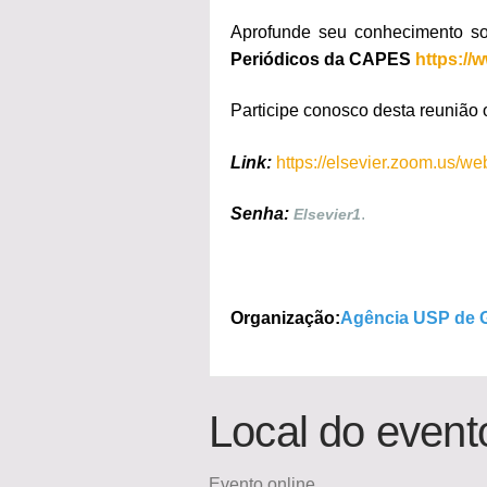
Aprofunde seu conhecimento s
Periódicos da CAPES
https://
Participe conosco desta reunião on
Link:
https://elsevier.zoom.us
Senha:
.
Elsevier1
Organização:
Agência USP de 
Local do event
Evento online