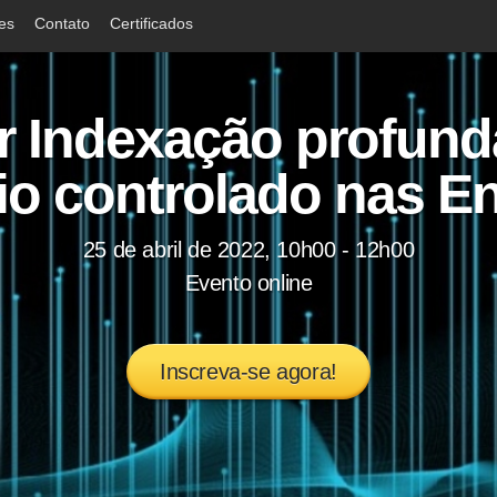
ões
Contato
Certificados
r Indexação profund
io controlado nas E
25 de abril de 2022, 10h00 - 12h00
Evento online
Inscreva-se agora!