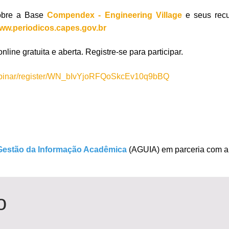
obre a Base
Compendex - Engineering Village
e seus recu
www.periodicos.capes.gov.br
line gratuita e aberta. Registre-se para participar.
/webinar/register/WN_bIvYjoRFQoSkcEv10q9bBQ
Gestão da Informação Acadêmica
(AGUIA) em parceria com 
o