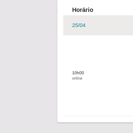
Horário
25/04
10h00
online