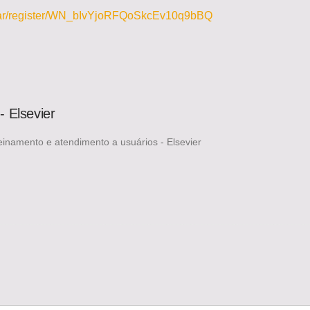
binar/register/WN_bIvYjoRFQoSkcEv10q9bBQ
- Elsevier
reinamento e atendimento a usuários - Elsevier