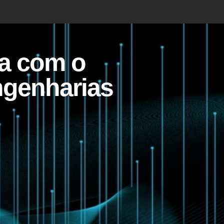
a com o
ngenharias