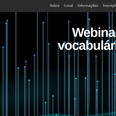
Sobre
Local
Informações
Inscriç
Webina
vocabulár