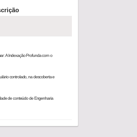
crição
ar: A Indexação Profunda com o
lário controlado, na descoberta e
lidade de conteúdo de Engenharia