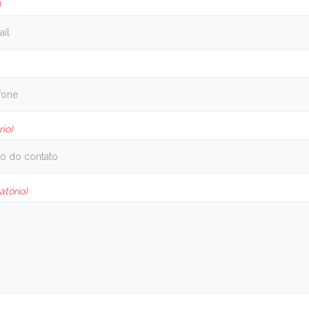
)
rio)
atório)