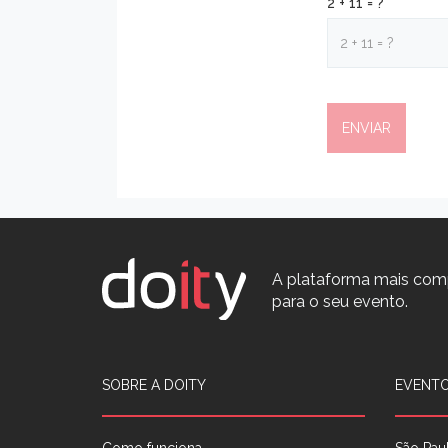
2 + 11 = ?
A plataforma mais com
para o seu evento.
SOBRE A DOITY
EVENTO
Como funciona
São Pau