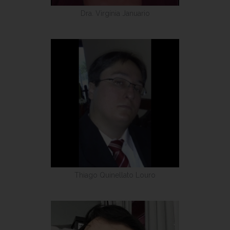
Dra. Virgínia Januario
Thiago Quinellato Louro