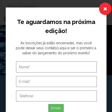
Togg
Te aguardamos na próxima
navig
edição!
As inscrições já estão encerradas, mas você
pode deixar seus contatos aqui e ser o primeiro a
saber do lançamento do próximo evento!
WEBNÁRIO - A
ENFERMAGEM NA ALTA
COMPLEXIDADE SOB A
Enviar