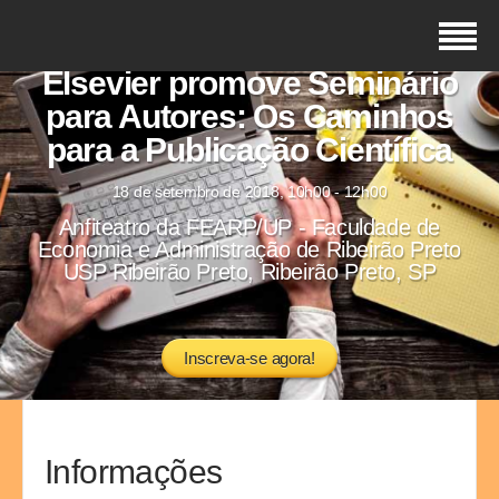
Elsevier promove Seminário
para Autores: Os Caminhos
para a Publicação Científica
18 de setembro de 2018, 10h00 - 12h00
Anfiteatro da FEARP/UP - Faculdade de
Economia e Administração de Ribeirão Preto
USP Ribeirão Preto, Ribeirão Preto, SP
Inscreva-se agora!
Informações