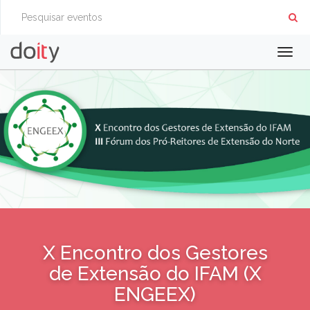
Togg
navig
X Encontro dos Gestores
de Extensão do IFAM (X
ENGEEX)