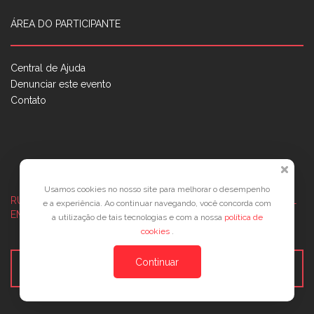
ÁREA DO PARTICIPANTE
Central de Ajuda
Denunciar este evento
Contato
Usamos cookies no nosso site para melhorar o desempenho
RUA JOSÉ PONTES DE MAGALHÃES, 70
JATIÚCA, MACEIÓ - AL
e a experiência. Ao continuar navegando, você concorda com
EMPRESARIAL JTR, ED. ÍTALIA, SALA 702
a utilização de tais tecnologias e com a nossa
política de
cookies
.
Continuar
Veja no Mapa