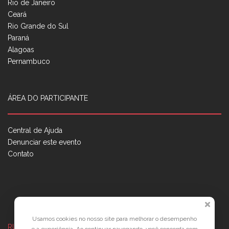
Rio de Janeiro
Ceará
Rio Grande do Sul
Paraná
Alagoas
Pernambuco
ÁREA DO PARTICIPANTE
Central de Ajuda
Denunciar este evento
Contato
Usamos cookies no nosso site para melhorar o desempenho
RUA JOSÉ PONTES DE MAGALHÃES, 70
JATIÚCA, MACEIÓ - AL