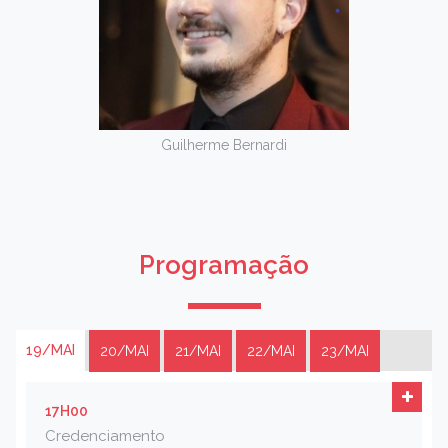
Guilherme Bernardi
Programação
19/MAI
20/MAI
21/MAI
22/MAI
23/MAI
17H00
Credenciamento