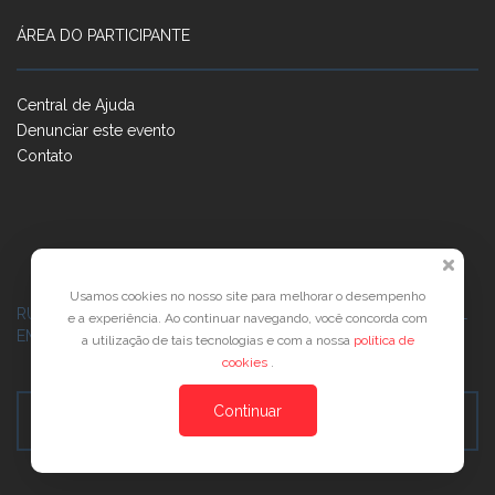
ÁREA DO PARTICIPANTE
Central de Ajuda
Denunciar este evento
Contato
Usamos cookies no nosso site para melhorar o desempenho
RUA JOSÉ PONTES DE MAGALHÃES, 70
JATIÚCA, MACEIÓ - AL
e a experiência. Ao continuar navegando, você concorda com
EMPRESARIAL JTR, ED. ÍTALIA, SALA 702
a utilização de tais tecnologias e com a nossa
política de
cookies
.
Continuar
Veja no Mapa