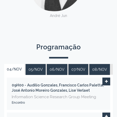
André Jun
Programação
04/NOV
05/NOV
06/NOV
07/NOV
08/NOV
09H00 -
Audilio Gonzales, Francisco Carlos Paletta,
José Antonio Moreiro Gonzales, Lise Verlaet
Information Science Research Group Meeting
Encontro