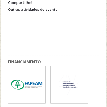
Compartilhe!
Outras atividades do evento
Sessão Especial 1: “Universidade e Democracia: Relações Étnico-
Raciais, Gênero e a Pesquisa na Pós-Graduação”
Minicurso: Como estruturar um projeto de pesquisa de mestrado
e doutorado?
Apresentação Cultural: "Bailado Acadêmico Ufam"
Apresentação de trabalhos - Modalidade Pôster
FINANCIAMENTO