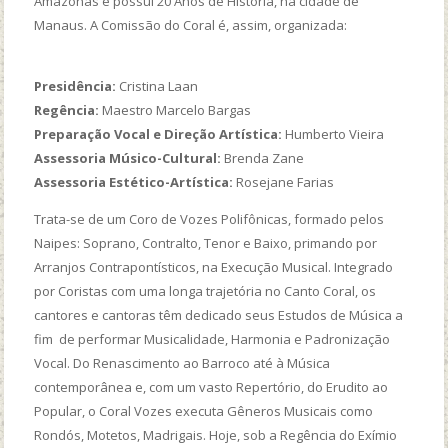
Amazonas e possui 20 Anos de História, na cidade de
Manaus. A Comissão do Coral é, assim, organizada:
Presidência:
Cristina Laan
Regência:
Maestro Marcelo Bargas
Preparação Vocal e Direção Artística:
Humberto Vieira
Assessoria Músico-Cultural:
Brenda Zane
Assessoria Estético-Artística:
Rosejane Farias
Trata-se de um Coro de Vozes Polifônicas, formado pelos
Naipes: Soprano, Contralto, Tenor e Baixo, primando por
Arranjos Contrapontísticos, na Execução Musical. Integrado
por Coristas com uma longa trajetória no Canto Coral, os
cantores e cantoras têm dedicado seus Estudos de Música a
fim de performar Musicalidade, Harmonia e Padronização
Vocal. Do Renascimento ao Barroco até à Música
contemporânea e, com um vasto Repertório, do Erudito ao
Popular, o Coral Vozes executa Gêneros Musicais como
Rondós, Motetos, Madrigais. Hoje, sob a Regência do Exímio