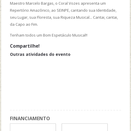
Maestro Marcelo Bargas, o Coral Vozes apresenta um
Repertório Amazônico, ao SEINPE, cantando sua Identidade,
seu Lugar, sua Floresta, sua Riqueza Musical... Cantai, cantai,
da Capo ao Fim.
Tenham todos um Bom Espetáculo Musical!!
Compartilhe!
Outras atividades do evento
Apresentação Cultural: "Bailado Acadêmico Ufam"
Mesa Redonda 1: "Oportunidades e Desafios para a
Internacionalização da Pós-Graduação"
Apresentação Cultural: "Sarau Poéticas das margens: dissidência e
resistência"
Salão dos egressos
FINANCIAMENTO