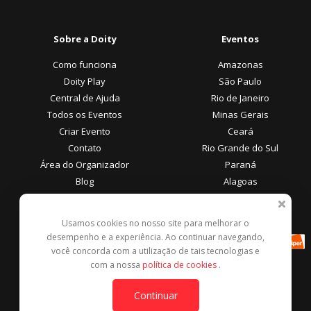
Sobre a Doity
Eventos
Como funciona
Amazonas
Doity Play
São Paulo
Central de Ajuda
Rio de Janeiro
Todos os Eventos
Minas Gerais
Criar Evento
Ceará
Contato
Rio Grande do Sul
Área do Organizador
Paraná
Blog
Alagoas
Área do Participante
Formas de Pagamento
Usamos cookies no nosso site para melhorar o
desempenho e a experiência. Ao continuar navegando,
Central de Ajuda
você concorda com a utilização de tais tecnologias e
Denunciar este evento
com a nossa
política de cookies
.
Contato
Continuar