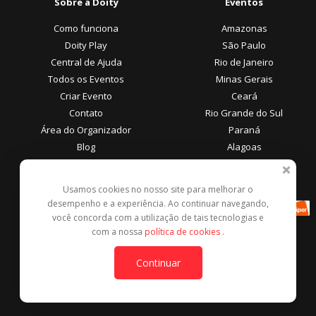
Sobre a Doity
Eventos
Como funciona
Amazonas
Doity Play
São Paulo
Central de Ajuda
Rio de Janeiro
Todos os Eventos
Minas Gerais
Criar Evento
Ceará
Contato
Rio Grande do Sul
Área do Organizador
Paraná
Blog
Alagoas
Área do Participante
Formas de Pagamento
Usamos cookies no nosso site para melhorar o
desempenho e a experiência. Ao continuar navegando,
Central de Ajuda
você concorda com a utilização de tais tecnologias e
Denunciar este evento
com a nossa
política de cookies
.
Contato
Continuar