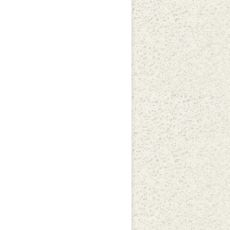
Oral GT2
Apresentação de trabalhos -
Modalidade de Comunicação
Oral GT1
Apresentação Cultural: "Coral da
Ufam"