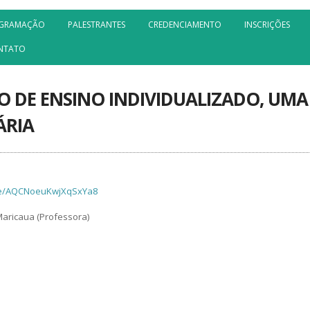
GRAMAÇÃO
PALESTRANTES
CREDENCIAMENTO
INSCRIÇÕES
NTATO
ANO DE ENSINO INDIVIDUALIZADO, U
ÁRIA
gle/AQCNoeuKwjXqSxYa8
aricaua (Professora)