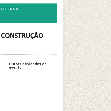
CERTIFICADOS
MA CONSTRUÇÃO
Outras atividades do
evento
FINANCIAMENTO
Oficina: Mini-histórias: Observar o
cotidiano para comunicar e
eternizar memórias do cotidiano
de bebês e crianças bem
pequenas
Apresentação de trabalhos -
Modalidade de Comunicação