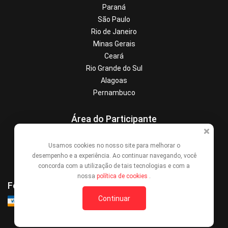
Paraná
São Paulo
Rio de Janeiro
Minas Gerais
Ceará
Rio Grande do Sul
Alagoas
Pernambuco
Área do Participante
Central de Ajuda
Usamos cookies no nosso site para melhorar o
Denunciar este evento
desempenho e a experiência. Ao continuar navegando, você
Contato
concorda com a utilização de tais tecnologias e com a
nossa
política de cookies
.
Formas de Pagamento
Continuar