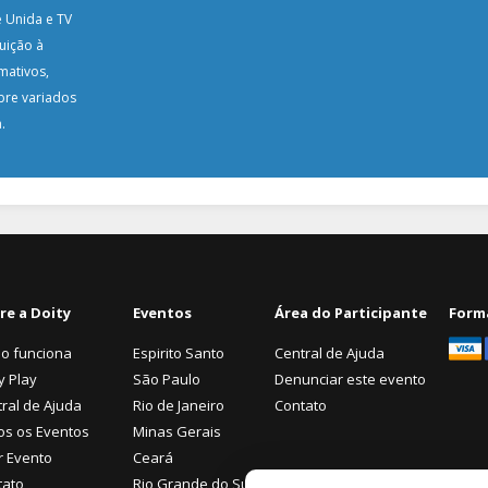
 Unida e TV
uição à
mativos,
obre variados
.
re a Doity
Eventos
Área do Participante
Form
o funciona
Espirito Santo
Central de Ajuda
y Play
São Paulo
Denunciar este evento
ral de Ajuda
Rio de Janeiro
Contato
os os Eventos
Minas Gerais
r Evento
Ceará
tato
Rio Grande do Sul