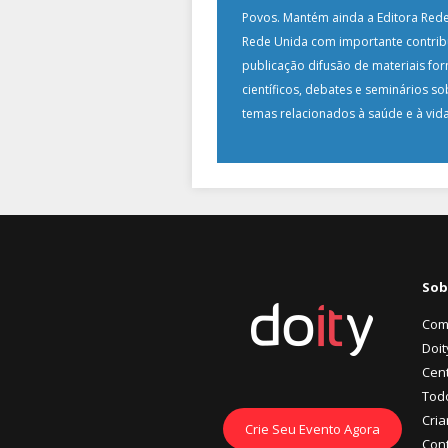
Povos. Mantém ainda a Editora Rede
Rede Unida com importante contrib
publicação difusão de materiais for
científicos, debates e seminários s
temas relacionados à saúde e à vida
Sob
Com
Doit
Cent
Tod
Cria
Crie Seu Evento Agora
Con