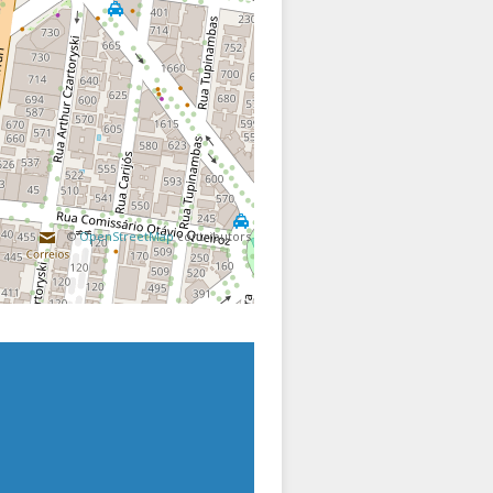
©
OpenStreetMap
contributors