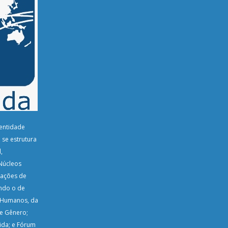
entidade
 se estrutura
,
Núcleos
lações de
ndo o de
s Humanos, da
 e Gênero;
ida; e Fórum