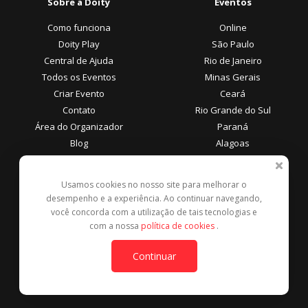
Sobre a Doity
Eventos
Como funciona
Online
Doity Play
São Paulo
Central de Ajuda
Rio de Janeiro
Todos os Eventos
Minas Gerais
Criar Evento
Ceará
Contato
Rio Grande do Sul
Área do Organizador
Paraná
Blog
Alagoas
Área do Participante
Formas de Pagamento
Usamos cookies no nosso site para melhorar o
desempenho e a experiência. Ao continuar navegando,
Central de Ajuda
você concorda com a utilização de tais tecnologias e
Denunciar este evento
com a nossa
política de cookies
.
Contato
Continuar