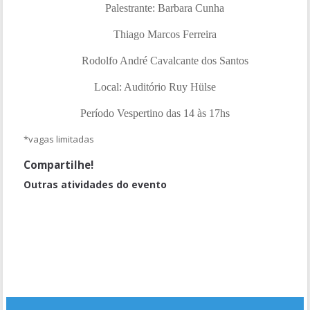
Palestrante: Barbara Cunha
Thiago Marcos Ferreira
Rodolfo André Cavalcante dos Santos
Local: Auditório Ruy Hülse
Período Vespertino das 14 às 17hs
*vagas limitadas
Compartilhe!
Outras atividades do evento
Sala temática II
Manejo em medicamentos: Uso abusivo de psicofármacos
Enfermagem Estética: bases, métodos, normatização e atuação
Premiações e enceramento do evento