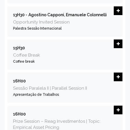
13H30 -
Agostino Capponi, Emanuele Colonnelli
Opportunity Invited Session
Palestra Sessão Internacional
15H30
Coffee Break
Coffee break
16H00
Sessão Paralela II | Parallel Session II
Apresentação de Trabalhos
16H00
Prize Session – Reag Investimentos | Topic:
Empirical Asset Pricing