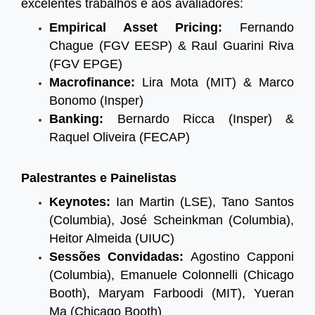
excelentes trabalhos e aos avaliadores:
Empirical Asset Pricing:
Fernando
Chague (FGV EESP) & Raul Guarini Riva
(FGV EPGE)
Macrofinance:
Lira Mota (MIT) & Marco
Bonomo (Insper)
Banking:
Bernardo Ricca (Insper) &
Raquel Oliveira (FECAP)
Palestrantes e Painelistas
Keynotes:
Ian Martin (LSE), Tano Santos
(Columbia), José Scheinkman (Columbia),
Heitor Almeida (UIUC)
Sessões Convidadas:
Agostino Capponi
(Columbia), Emanuele Colonnelli (Chicago
Booth), Maryam Farboodi (MIT), Yueran
Ma (Chicago Booth)