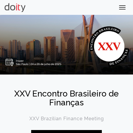
Togg
navig
XXV Encontro Brasileiro de
Finanças
XXV Brazilian Finance Meeting