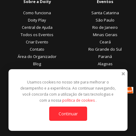
Sobre a Doity
Eventos
Como funciona
Santa Catarina
Doity Play
São Paulo
Central de Ajuda
Rio de Janeiro
Todos os Eventos
Minas Gerais
Criar Evento
Ceará
Contato
Rio Grande do Sul
Área do Organizador
Paraná
Blog
Alagoas
Área do Participante
Formas de Pagamento
Usamos cookies no nosso site para melhorar o
desempenho e a experiência. Ao continuar navegando,
Central de Ajuda
você concorda com a utilização de tais tecnologias e
Denunciar este evento
com a nossa
política de cookies
.
Contato
Continuar