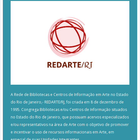
A Rede de Bibliotecas e Centros de Informação em Arte no Estado
do Rio de Janeiro,- REDARTE/RJ, foi criada em 8 de dezembro de
1995. Congrega Bibliotecas e/ou Centros de Informação situados
no Estado do Rio de Janeiro, que possuam acervos especializados
e/ou representativos na área de Arte com o objetivo de promover
e incentivar o uso de recursos informacionais em Arte, em
especial de suas Unidades Integrantes.