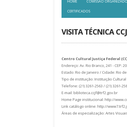
HOME
COMISSÃO ORGANIZAD
CERTIFICADOS
VISITA TÉCNICA CCJ
Centro Cultural Justiça Federal (CC
Endereço: Av. Rio Branco, 241 - CEP: 2
Estado: Rio de Janeiro / Cidade: Rio de
Tipo de instituição: Instituição Cultural
Telefone: (21) 3261-2563 / (21) 3261-25
E-mail: biblioteca.ccjf@trf2.gov.br
Home Page institucional: http://www.ccjf
Link catálogo online: http://www7.trf2
Áreas de especialização: Artes Visuai