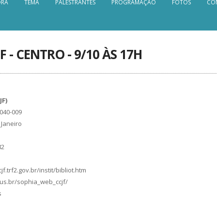
ORA
TEMA
PALESTRANTES
PROGRAMAÇÃO
FOTOS
CO
F - CENTRO - 9/10 ÀS 17H
JF)
0040-009
 Janeiro
82
.trf2.gov.br/instit/bibliot.htm
.jus.br/sophia_web_ccjf/
s