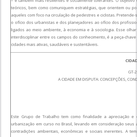
– e também mais resilientes e socialmente tolerantes. O objetiv
teóricos, bem como comuniquem estratégias, que orientem ou poss
aqueles com foco na circulação de pedestres e ciclistas. Pretende
o ofício dos urbanistas e dos planejadores ao ofício dos profiss
ligados ao meio ambiente, à economia e à sociologia. Esse olhar
interdisciplinar entre os campos do conhecimento, é a peça-chave 
cidades mais ativas, saudáveis e sustentáveis.
CIDA
GT-
A CIDADE EM DISPUTA: CONCEPÇÕES, CO
Este Grupo de Trabalho tem como finalidade a apreciação e
urbanização em curso no Brasil, levando em consideração seus a
contradições ambientais, econômicas e sociais inerentes. A tem