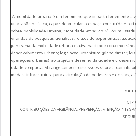
A mobilidade urbana é um fenômeno que impacta fortemente a v
uma visão holística, capaz de articular o espaço construído e o 
sobre “Mobilidade Urbana, Mobilidade Ativa” do 6º Fórum Estadu
oriundas de pesquisas científicas, relatos de experiências, atuaçã
panorama da mobilidade urbana e ativa na cidade contemporânea.
desenvolvimento urbano; legislação urbanística (plano diretor; le
operações urbanas); ao projeto e desenho da cidade e o desenho d
cidade compacta. Abrange também discussões sobre a caminhabili
modais; infraestrutura para a circulação de pedestres e ciclistas, 
SAÚD
GT-1
CONTRIBUIÇÕES DA VIGILÂNCIA, PREVENÇÃO, ATENÇÃO INTEGR
SEGUR