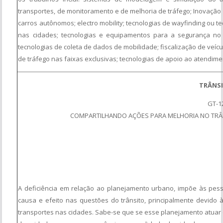
transportes, de monitoramento e de melhoria de tráfego; Inovação 
carros autônomos; electro mobility; tecnologias de wayfinding ou te
nas cidades; tecnologias e equipamentos para a segurança no 
tecnologias de coleta de dados de mobilidade; fiscalização de veícu
de tráfego nas faixas exclusivas; tecnologias de apoio ao atendim
TRÂNS
GT-1
COMPARTILHANDO AÇÕES PARA MELHORIA NO TRÂN
A deficiência em relação ao planejamento urbano, impõe às pe
causa e efeito nas questões do trânsito, principalmente devido
transportes nas cidades. Sabe-se que se esse planejamento atuar d