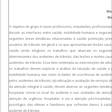
Ma
Ma
O objetivo do grupo é reunir professores, estudantes, profissionai
discutir as interfaces entre saúde, mobilidade humana e segura
seguintes áreas temáticas, relacionadas à saúde: promoção, preve
usuários do trânsito em geral e os que apresentaram lesões causa
saúde serão elegíveis os trabalhos que abarcam os seguintes
determinantes dos acidentes de trânsito, das lesões e mortes caus
acidentes de trânsito. Esse item contempla as intervenções de adv
os trabalhos devem explorar a análise da situação de saúde a p
mobilidade humana, tais como: (i) dados de ocorrências de acidente
pelos acidentes de trânsito; (iii) utilização e avaliação de serviços
da atenção integral à saúde, devem abarcar as seguintes temáticas:
hospitalar móvel no local do acidente e nas unidades de atenção
atenção de urgência, hospitalar; e (iv) a atenção pós-hospitalar
psicológico das vítimas e familiares que sofreram danos à saúd
acidente de trânsito.