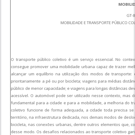
MOBILI
GT-
MOBILIDADE E TRANSPORTE PÚBLICO CO
O transporte público coletivo é um serviço essencial. No conte
consegue promover uma mobilidade urbana capaz de trazer melho
alcançar um equilíbrio na utilização dos modos de transporte:
prioritariamente a pé ou por bicicleta; viagens para médias distân
público de menor capacidade; e viagens para longas distâncias deve
acessível. O automóvel pode ser utilizado nesse contexto, mas d
fundamental para a cidade e para a mobilidade, a melhoria do tr
coletivo funcione de forma adequada, a cidade toda precisa se 
território, na infraestrutura dedicada, nos demais modos de des
bicicleta, nas conexões urbanas, dentre outros elementos que, c
desse modo. Os desafios relacionados ao transporte coletivo g