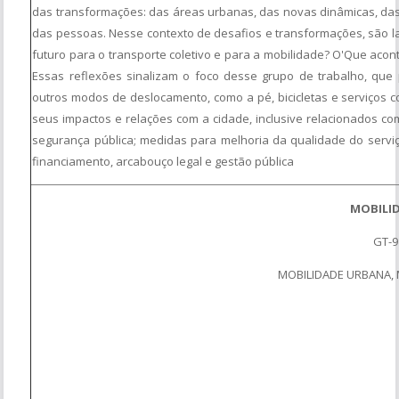
das transformações: das áreas urbanas, das novas dinâmicas, das
das pessoas. Nesse contexto de desafios e transformações, são l
futuro para o transporte coletivo e para a mobilidade? O'Que acon
Essas reflexões sinalizam o foco desse grupo de trabalho, que 
outros modos de deslocamento, como a pé, bicicletas e serviços c
seus impactos e relações com a cidade, inclusive relacionados co
segurança pública; medidas para melhoria da qualidade do serviço
financiamento, arcabouço legal e gestão pública
MOBILI
GT-9
MOBILIDADE URBANA, 