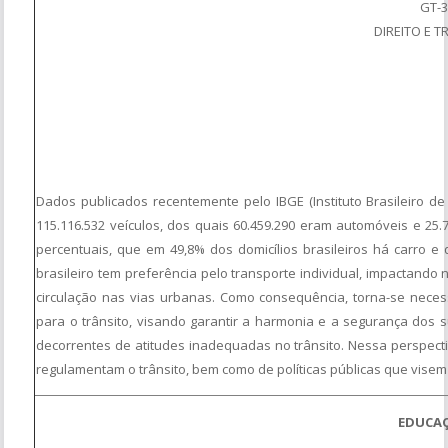
GT-
DIREITO E T
Dados publicados recentemente pelo IBGE (Instituto Brasileiro de 
115.116.532 veículos, dos quais 60.459.290 eram automóveis e 25
percentuais, que em 49,8% dos domicílios brasileiros há carro e 
brasileiro tem preferência pelo transporte individual, impactando
circulação nas vias urbanas. Como consequência, torna-se necessá
para o trânsito, visando garantir a harmonia e a segurança dos su
decorrentes de atitudes inadequadas no trânsito. Nessa perspec
regulamentam o trânsito, bem como de políticas públicas que vise
EDUCA