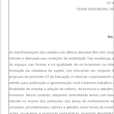
GT-
CIDADE EDUCADORA, CI
Ma.
As transformações das cidades nas últimas décadas têm sido res
trânsito e alteração nas condições de mobilidade. Tais mudanças,
do espaço, nas formas e na qualidade de se locomover na cidad
formação da cidadania do sujeito, (re) colocando um conjunto 
proposta do presente GT de Educação é valorizar o pensamento crí
admitir para publicação e apresentação (oral e banner) trabalho
finalidade de orientar a adoção de valores, de posturas e atitudes 
humanos. Nesse contexto, adquirem centralidade temas com base no
trânsito no ensino dos conteúdos das áreas de conhecimento esc
conceitos, procedimentos, valores e atitudes como forma de reverter 
ações, programas e propostas pedagógicas, inserindo atividades 