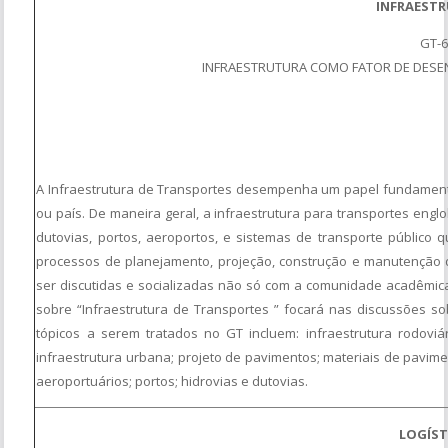
INFRAEST
GT-
INFRAESTRUTURA COMO FATOR DE DESE
A Infraestrutura de Transportes desempenha um papel fundamenta
ou país. De maneira geral, a infraestrutura para transportes engl
dutovias, portos, aeroportos, e sistemas de transporte públic
processos de planejamento, projeção, construção e manutenção
ser discutidas e socializadas não só com a comunidade acadêmica
sobre “Infraestrutura de Transportes ” focará nas discussões so
tópicos a serem tratados no GT incluem: infraestrutura rodoviária
infraestrutura urbana; projeto de pavimentos; materiais de pavim
aeroportuários; portos; hidrovias e dutovias.
LOGÍST