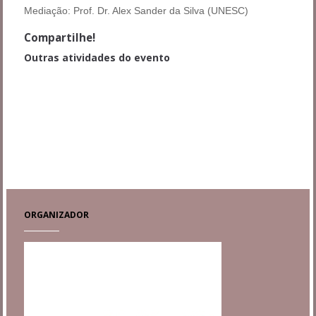
Mediação: Prof. Dr. Alex Sander da Silva (UNESC)
Compartilhe!
Outras atividades do evento
Educação e Condição Humana na Sociedade Atual
Comunicações Orais
Formação e sentidos para a educação da Infância em Tempos
desafiadores
Corpos, afetos, performance e mediações culturais
ORGANIZADOR