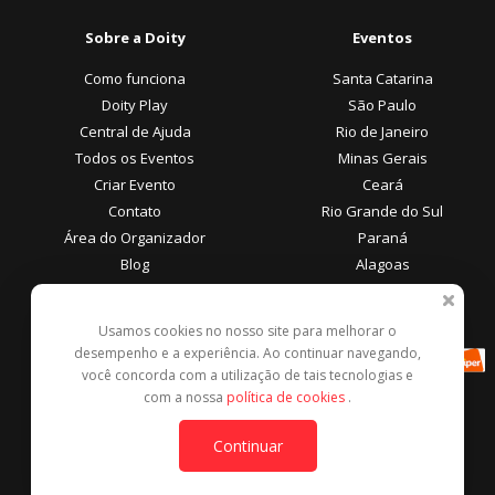
Sobre a Doity
Eventos
Como funciona
Santa Catarina
Doity Play
São Paulo
Central de Ajuda
Rio de Janeiro
Todos os Eventos
Minas Gerais
Criar Evento
Ceará
Contato
Rio Grande do Sul
Área do Organizador
Paraná
Blog
Alagoas
Área do Participante
Formas de Pagamento
Usamos cookies no nosso site para melhorar o
desempenho e a experiência. Ao continuar navegando,
Central de Ajuda
você concorda com a utilização de tais tecnologias e
Denunciar este evento
com a nossa
política de cookies
.
Contato
Continuar