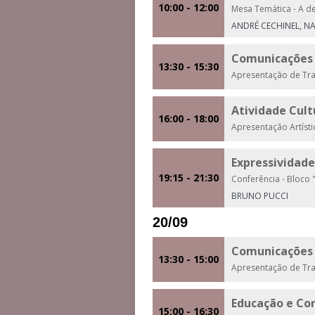
10:00 - 12:00
Mesa Temática
·
A de
ANDRÉ CECHINEL, N
Comunicações 
13:30 - 15:30
Apresentação de Tr
Atividade Cult
16:00 - 18:00
Apresentação Artíst
Expressividad
19:15 - 21:30
Conferência
·
Bloco "
BRUNO PUCCI
20/09
Comunicações 
13:30 - 15:00
Apresentação de Tr
Educação e Co
15:00 - 16:30