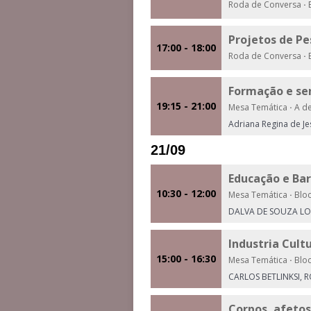
Roda de Conversa
·
B
Projetos de P
17:00 - 18:00
Roda de Conversa
·
B
Formação e se
19:15 - 21:00
Mesa Temática
·
A de
Adriana Regina de J
21/09
Educação e Ba
10:30 - 12:00
Mesa Temática
·
Bloc
DALVA DE SOUZA LOBO,
Industria Cult
15:00 - 16:30
Mesa Temática
·
Bloc
CARLOS BETLINKSI, R
Corpos, afetos