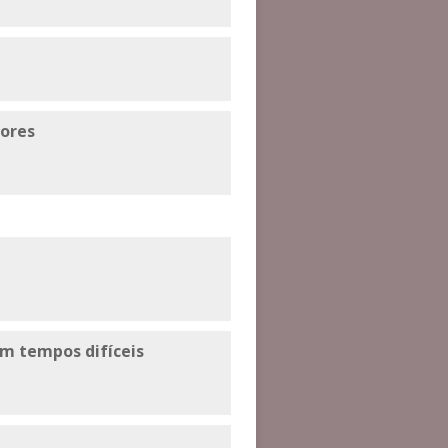
dores
 em tempos difíceis