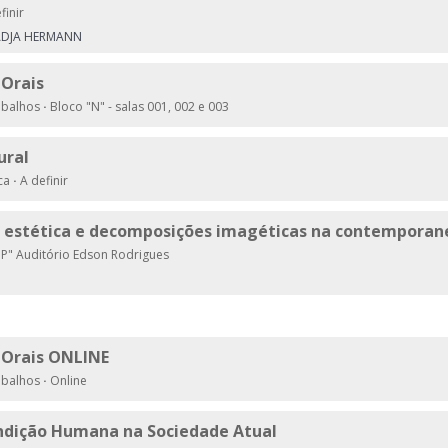
finir
ADJA HERMANN
Orais
abalhos
·
Bloco "N" - salas 001, 002 e 003
ural
ica
·
A definir
e estética e decomposições imagéticas na contemporan
P" Auditório Edson Rodrigues
Orais ONLINE
abalhos
·
Online
ndição Humana na Sociedade Atual