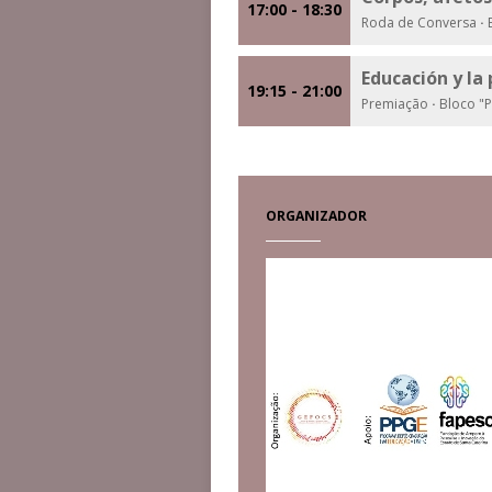
17:00 - 18:30
Roda de Conversa
·
B
Educación y la
19:15 - 21:00
Premiação
·
Bloco "P
ORGANIZADOR