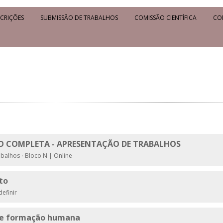
SCRIÇÕES
SUBMISSÃO DE TRABALHOS
COMISSÃO CIENTÍFICA
CO
 COMPLETA - APRESENTAÇÃO DE TRABALHOS
abalhos
·
Bloco N | Online
to
efinir
a e formação humana