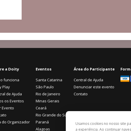
re a Doity
Eventos
Área do Participante
Form
o funciona
Santa Catarina
Central de Ajuda
y Play
São Paulo
Denunciar este evento
ral de Ajuda
Rio de Janeiro
Contato
os os Eventos
Minas Gerais
r Evento
Ceará
tato
Rio Grande do Sul
a do Organizador
Paraná
Usamos cookies no nosso site p
Alagoas
a experiência. Ao continuar nav