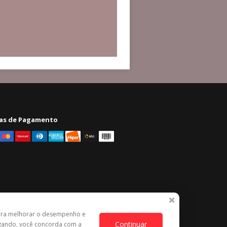
as de Pagamento
ara melhorar o desempenho e
Continuar
egando, você concorda com a