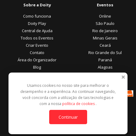
Sobre a Doity
Eventos
Como funciona
Online
Doity Play
São Paulo
Central de Ajuda
Rio de Janeiro
Todos os Eventos
Minas Gerais
Criar Evento
Ceará
Contato
Rio Grande do Sul
Área do Organizador
Paraná
Blog
Alagoas
Área do Participante
Formas de Pagamento
Usamos cookies no nosso site para melhorar o
desempenho e a experiência. Ao continuar navegando,
Central de Ajuda
você concorda com a utilização de tais tecnologias e
Denunciar este evento
com a nossa
política de cookies
.
Contato
Continuar