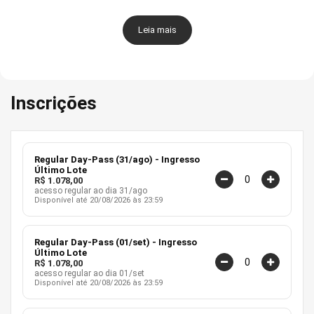
redesenhado para ser mais direto e concentrado,
permitindo que cada participante retorne com caminhos
Leia mais
aplicáveis à sua realidade.
PROGRAMAÇÃO
Inscrições
Conheça cases de organizações como
Itaú, Globo,
Amazon, iFood, Petrobras, Casas Bahia, PagBank,
PicPay, Porto, Sicredi, Banco do Brasil, Banco da
Regular Day-Pass (31/ago) - Ingresso
Amazônia, Banrisul, TOTVS, Claro, Natura, Bosch,
Último Lote
Latam Airlines, Mars, Hotmart, RD Saúde, CPFL Energia,
R$ 1.078,00
acesso regular ao dia 31/ago
Algar, entre centenas de outras.
Disponível até 20/08/2026 às 23:59
Programação completa
:
https://agiletrendsbr.com/agile-
trends-2026/
Regular Day-Pass (01/set) - Ingresso
Último Lote
R$ 1.078,00
acesso regular ao dia 01/set
INGRESSOS
.
Disponível até 20/08/2026 às 23:59
Incluso em todos os ingressos