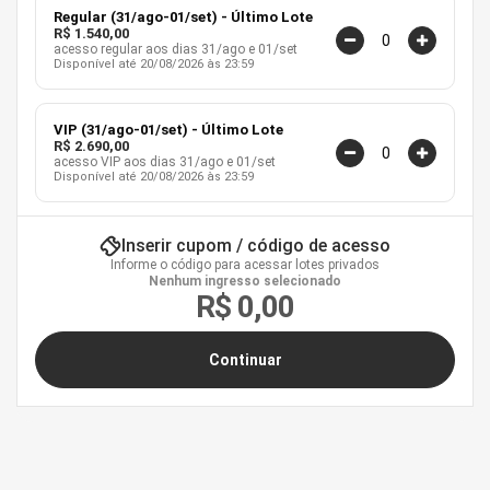
Regular (31/ago-01/set) - Último Lote
Acesso aos Palcos Trends e a todo o conteúdo do
R$ 1.540,00
acesso regular aos dias 31/ago e 01/set
evento (palestras, keynotes, painéis, workshops e
Disponível até 20/08/2026 às 23:59
demonstrações)
Acesso à Arena IA
Acesso à área de exposição, com estandes e
VIP (31/ago-01/set) - Último Lote
networking
R$ 2.690,00
acesso VIP aos dias 31/ago e 01/set
Certificado de participação
Disponível até 20/08/2026 às 23:59
Day-Pass:
um dia de evento, mais de 50 sessões de
conteúdo, 2 keynotes e certificado de participação de 8
Inserir cupom / código de acesso
horas.
Informe o código para acessar lotes privados
Ingresso Regular:
Nenhum ingresso selecionado
dois dias de evento, mais de 100
R$
0,00
sessões de conteúdo, 4 keynotes e certificado de
participação de 16 horas.
Ingresso VIP:
tudo o que o Ingresso Regular oferece,
acrescido de:
Acesso exclusivo ao Lounge VIP, com espaço
reservado para networking, workspace e descanso
Coffee break na Área VIP