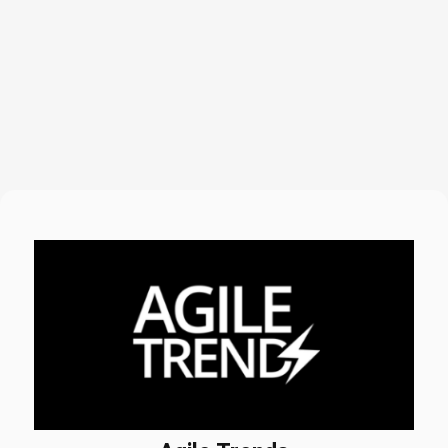
Razão Social
: Neurobox Tecnologia em Informática Ltda
| CNPJ: 09.136.376/0001-00
.
MAIS INFORMAÇÕES
Para dúvidas ou mais informações, entre em contato com
nossa equipe:
www.agiletrendsbr.com
queroir@agiletrendsbr.com
(11) 98735-1686