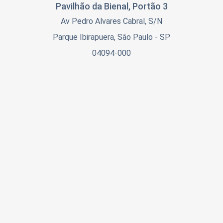
Fila preferencial para entrada nas salas
Pavilhão da Bienal, Portão 3
Assentos reservados nos Palcos Trends
Av Pedro Alvares Cabral, S/N
Os valores são progressivos por lote. O preço exibido
Parque Ibirapuera, São Paulo - SP
corresponde ao lote vigente.
04094-000
INSCRIÇÕES PARA EQUIPES
Organizações que desejam levar suas equipes contam
com condições especiais a partir de 10 participantes,
com faturamento em nome da instituição.
INSCRIÇÕES POR EMPENHO -
SOMENTE ÓRGÃOS PÚBLICOS
Se você é de
órgão público
e deseja fazer inscrição por
empenho
, entre em contato através de
queroir@agiletrendsbr.com ou (11) 98735-1686.
Processo de contratação por inexigibilidade.