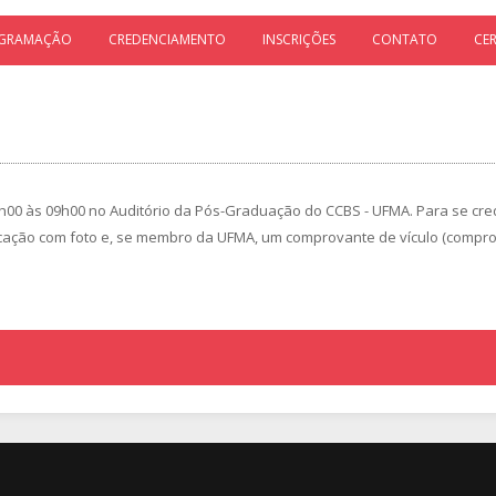
GRAMAÇÃO
CREDENCIAMENTO
INSCRIÇÕES
CONTATO
CE
0 às 09h00 no Auditório da Pós-Graduação do CCBS - UFMA. Para se cred
cação com foto e, se membro da UFMA, um comprovante de vículo (compro