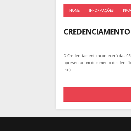
HOME
INFORMAÇÕES
PRO
CREDENCIAMENTO
O Credenciamento acontecerá das 08h0
apresentar um documento de identifi
etc.).