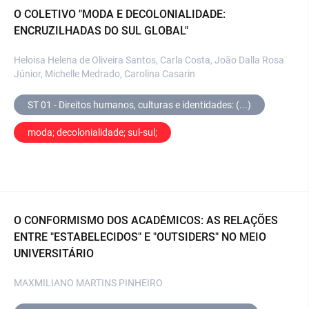
O COLETIVO "MODA E DECOLONIALIDADE:
ENCRUZILHADAS DO SUL GLOBAL"
Heloisa Helena de Oliveira Santos, Carla Costa, João Dalla Rosa
Júnior, Michelle Medrado, Carolina Casarin
ST 01 - Direitos humanos, culturas e identidades: (...)
moda; decolonialidade; sul-sul;
O CONFORMISMO DOS ACADÊMICOS: AS RELAÇÕES
ENTRE "ESTABELECIDOS" E "OUTSIDERS" NO MEIO
UNIVERSITÁRIO
MAXMILIANO MARTINS PINHEIRO