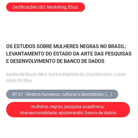
Certificações ISO; Marketing; Ética.
OS ESTUDOS SOBRE MULHERES NEGRAS NO BRASIL:
LEVANTAMENTO DO ESTADO DA ARTE DAS PESQUISAS
E DESENVOLVIMENTO DE BANCO DE DADOS
Karine de Souza Silva, Karina Baptista da Cruz Romano, Luana
Alves da Silva
ST 01 - Direitos humanos, culturas e identidades: (...)
mulheres negras; pesquisa acadêmica; 
interseccionalidade; epistemicídio; banco de dados;