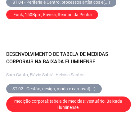
ST 04 - Periferia é Centro: processos artísticos e(...)
 Funk; 150Bpm; Favela; Rennan da Penha
DESENVOLVIMENTO DE TABELA DE MEDIDAS
CORPORAIS NA BAIXADA FLUMINENSE
Sara Canto, Flávio Sabrá, Heloísa Santos
ST 02 - Gestão, design, moda e carnaval(...)
medição corporal; tabela de medidas; vestuário; Baixada 
Fluminense. 