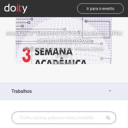
Ir para o evento
Anais do 3º Encontro de Pesquisadores - IFRJ
campus Belford Roxo
Publicado em 22/12/2020 - Primeira edição
Edição: 1
Belford Roxo
Trabalhos