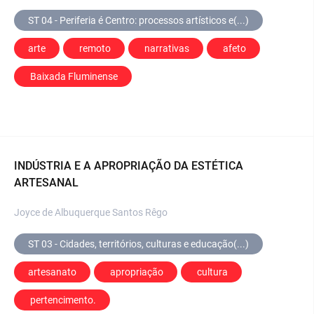
ST 04 - Periferia é Centro: processos artísticos e(...)
arte
 remoto
 narrativas
 afeto
 Baixada Fluminense
INDÚSTRIA E A APROPRIAÇÃO DA ESTÉTICA
ARTESANAL
Joyce de Albuquerque Santos Rêgo
ST 03 - Cidades, territórios, culturas e educação(...)
artesanato
 apropriação
 cultura
 pertencimento.