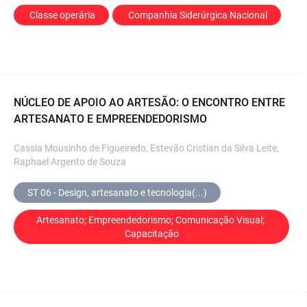
 Classe operária
 Companhia Siderúrgica Nacional
NÚCLEO DE APOIO AO ARTESÃO: O ENCONTRO ENTRE
ARTESANATO E EMPREENDEDORISMO
Cassia Mousinho de Figueiredo, Estevão Cristian da Silva Leite,
Raphael Argento de Souza
ST 06 - Design, artesanato e tecnologia(...)
Artesanato; Empreendedorismo; Comunicação Visual; 
Capacitação