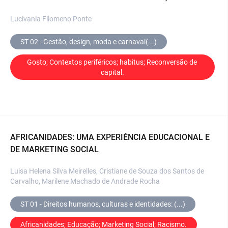
Lucivania Filomeno Ponte
ST 02 - Gestão, design, moda e carnaval(...)
Gosto; Contextos periféricos; habitus; Reconversão de 
capital.
AFRICANIDADES: UMA EXPERIÊNCIA EDUCACIONAL E
DE MARKETING SOCIAL
Luisa Helena Silva Meirelles, Cristiane de Souza dos Santos de
Carvalho, Marilene Machado de Andrade Rocha
ST 01 - Direitos humanos, culturas e identidades: (...)
Africanidades; Educação; Marketing Social; Racismo.