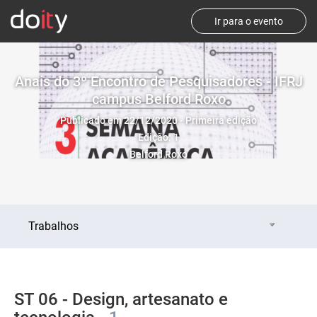
Ir para o evento
Anais do 3º Encontro de Pesquisadores - IFRJ
campus Belford Roxo
Publicado em 22/12/2020 - Primeira edição
Edição: 1
Belford Roxo
Trabalhos
ST 06 - Design, artesanato e