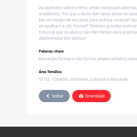
As questões sobre o tema ainda continuam abertas,
acadêmico. Por que o aluno tem tanto dever de casa,
tire um tempo de seu lazer para prática musical? 
atrapalham a não formal? Teremos grandes instrume
futuro já que os alunos não têm tempo para pratic
desinteresse dos alunos?
Palavras-chave
educação formal e não formal; ensino artístico; aut
Área Temática
ST 03 - Cidades, territórios, culturas e educação
Voltar
Download