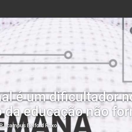
l é um dificultador n
 da educação não for
FRJ campus Belford Roxo