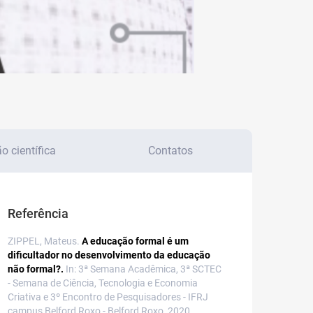
 científica
Contatos
Referência
ZIPPEL, Mateus.
A educação formal é um
dificultador no desenvolvimento da educação
não formal?.
In: 3ª Semana Acadêmica, 3ª SCTEC
- Semana de Ciência, Tecnologia e Economia
Criativa e 3º Encontro de Pesquisadores - IFRJ
campus Belford Roxo - Belford Roxo, 2020.