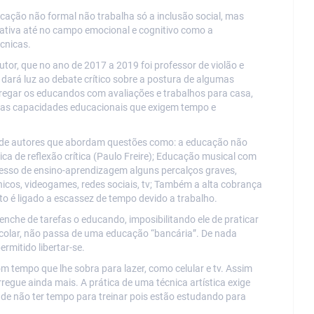
cação não formal não trabalha só a inclusão social, mas
lativa até no campo emocional e cognitivo como a
écnicas.
tor, que no ano de 2017 a 2019 foi professor de violão e
 dará luz ao debate crítico sobre a postura de algumas
arregar os educandos com avaliações e trabalhos para casa,
tras capacidades educacionais que exigem tempo e
s de autores que abordam questões como: a educação não
ca de reflexão crítica (Paulo Freire); Educação musical com
cesso de ensino-aprendizagem alguns percalços graves,
nicos, videogames, redes sociais, tv; Também a alta cobrança
o é ligado a escassez de tempo devido a trabalho.
enche de tarefas o educando, imposibilitando ele de praticar
scolar, não passa de uma educação “bancária”. De nada
ermitido libertar-se.
m tempo que lhe sobra para lazer, como celular e tv. Assim
egue ainda mais. A prática de uma técnica artística exige
 de não ter tempo para treinar pois estão estudando para