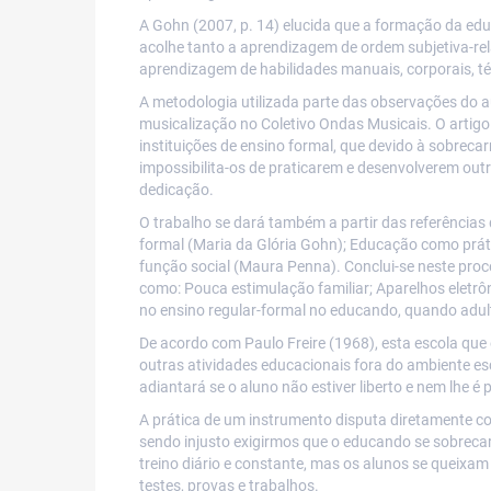
A Gohn (2007, p. 14) elucida que a formação da edu
acolhe tanto a aprendizagem de ordem subjetiva-re
aprendizagem de habilidades manuais, corporais, t
A metodologia utilizada parte das observações do au
musicalização no Coletivo Ondas Musicais. O artigo
instituições de ensino formal, que devido à sobrec
impossibilita-os de praticarem e desenvolverem ou
dedicação.
O trabalho se dará também a partir das referência
formal (Maria da Glória Gohn); Educação como práti
função social (Maura Penna). Conclui-se neste pro
como: Pouca estimulação familiar; Aparelhos eletrô
no ensino regular-formal no educando, quando adult
De acordo com Paulo Freire (1968), esta escola que 
outras atividades educacionais fora do ambiente e
adiantará se o aluno não estiver liberto e nem lhe é p
A prática de um instrumento disputa diretamente co
sendo injusto exigirmos que o educando se sobrecarr
treino diário e constante, mas os alunos se queixam
testes, provas e trabalhos.