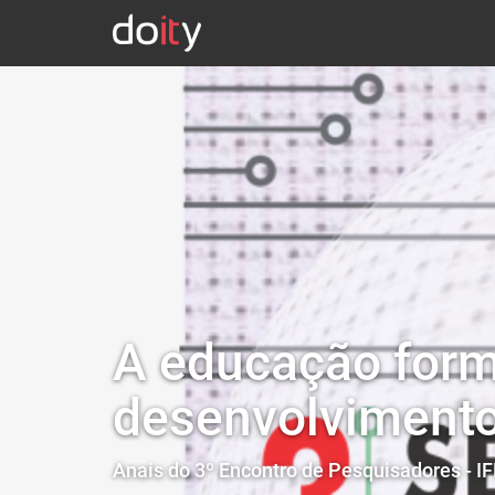
A educação forma
desenvolvimento
Anais do 3º Encontro de Pesquisadores - I