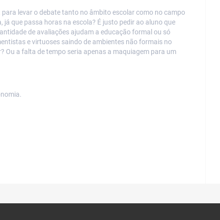
 para levar o debate tanto no âmbito escolar como no campo
 já que passa horas na escola? É justo pedir ao aluno que
Quantidade de avaliações ajudam a educação formal ou só
ntistas e virtuoses saindo de ambientes não formais no
ar? Ou a falta de tempo seria apenas a maquiagem para um
onomia.