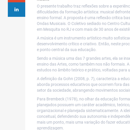
O presente trabalho traz reflexões sobre a experiê
dificuldades da formação artística: musical defron
ensino formal. A proposta é uma reflexão crítica b
Ondas Musicais. O Coletivo sediado no Centro Cult
em Mesquita no RJ e com mais de 30 anos de existê
A música é um instrumento artístico muito sofisticad
desenvolvimento crítico e criativo. Então, neste 
e ponto central da sua educação.
Sendo a música uma das 7 grandes artes, ela se ins
ensino das Artes, como também nos não formais. A 
estudos no âmbito teórico e prático, voltadas para 
A definição da Gohn (2008, p. 7), caracteriza a e
aborda processos educativos que ocorrem fora das e
setor da sociedade, abrangendo movimentos sociai
Para Brembeck (1978), no olhar da educação formal
planejados possuem um caráter acadêmico, teórico, v
organizacional e planejada sistematicamente. A id
conceitual, defendendo sua autonomia e independênc
mais um ponto, mais uma variação do fazer educa
aprendizagem.