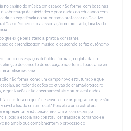
ncia no ensino de música em espaço não formal com base nas
te à sobrecarga de atividades e prioridades do educando com
aseada na experiência do autor como professor do Coletivo
ural Oscar Romero, uma associação comunitária, localizada
ncia.
o que exige persistência, prática constante,
processo de aprendizagem musical o educando se faz autônomo
ere tanto nos espaços definidos formais, englobada no
definição do conceito de educação não formal baseia-se em
uma análise nacional.
ducação não formal como um campo novo estruturado e que
scolas, ao redor de ações coletivas do chamado terceiro
s, organizações não governamentais e outras entidades.
: “a estrutura do que é desenvolvido e os programas que são
isível e fixado em um local.” Pois ela é uma estrutura
eia é apresentar a educação não formal como campo
ia, pois a escola não constitui centralidade, tornando-se
tivo no amplo que complementam o processo de