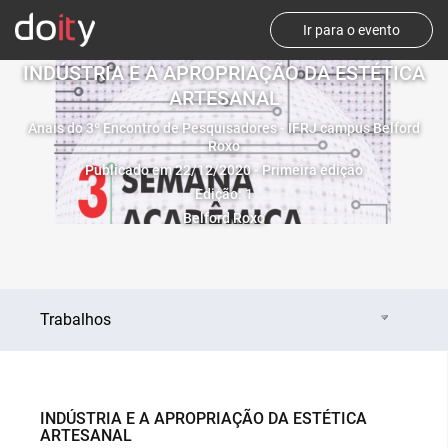
Ir para o evento
INDÚSTRIA E A APROPRIAÇÃO DA ESTÉTICA
ARTESANAL
Anais do 3º Encontro de Pesquisadores - IFRJ campus Belford
Roxo
Publicado em 22/12/2020 - Primeira edição
Edição: 1
Belford Roxo
Trabalhos
INDÚSTRIA E A APROPRIAÇÃO DA ESTÉTICA
ARTESANAL