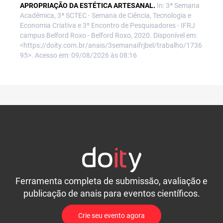
APROPRIAÇÃO DA ESTÉTICA ARTESANAL.
In: 3ª Semana
Acadêmica, 3ª SCTEC - Semana de Ciência, Tecnologia e
Economia Criativa e 3º Encontro de Pesquisadores - IFRJ
campus Belford Roxo - Belford Roxo, 2020. Disponível em:
<https://doity.com.br/anais/3semanaifrjbel/trabalho/1736
95>. Acesso em: 09/08/2026 às 08:16
Ferramenta completa de submissão, avaliação e
publicação de anais para eventos científicos.
Crie seu evento agora