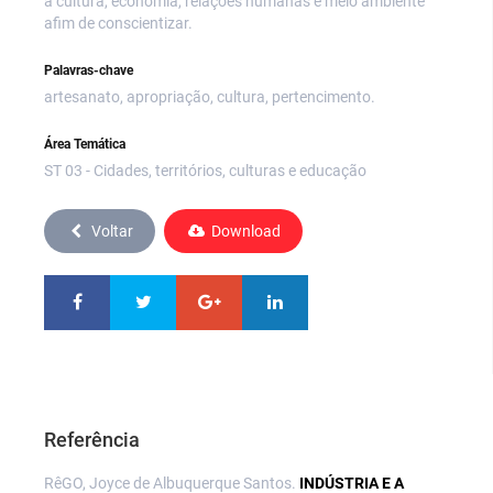
a cultura, economia, relações humanas e meio ambiente
afim de conscientizar.
Palavras-chave
artesanato, apropriação, cultura, pertencimento.
Área Temática
ST 03 - Cidades, territórios, culturas e educação
Voltar
Download
Referência
RêGO, Joyce de Albuquerque Santos.
INDÚSTRIA E A