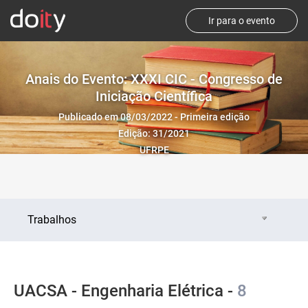
Ir para o evento
Anais do Evento: XXXI CIC - Congresso de
Iniciação Científica
Publicado em 08/03/2022 - Primeira edição
Edição: 31/2021
UFRPE
Trabalhos
UACSA - Engenharia Elétrica -
8