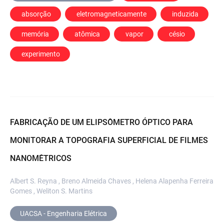
 absorção
 eletromagneticamente
 induzida
 memória
 atômica
 vapor
 césio
 experimento
FABRICAÇÃO DE UM ELIPSÔMETRO ÓPTICO PARA
MONITORAR A TOPOGRAFIA SUPERFICIAL DE FILMES
NANOMÊTRICOS
Albert S. Reyna , Breno Almeida Chaves , Helena Alapenha Ferreira
Gomes , Weliton S. Martins
UACSA - Engenharia Elétrica