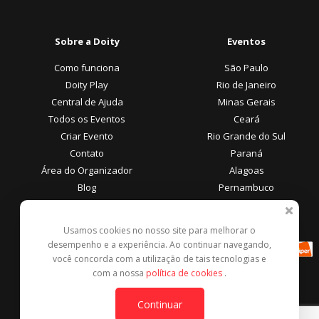
Sobre a Doity
Eventos
Como funciona
São Paulo
Doity Play
Rio de Janeiro
Central de Ajuda
Minas Gerais
Todos os Eventos
Ceará
Criar Evento
Rio Grande do Sul
Contato
Paraná
Área do Organizador
Alagoas
Blog
Pernambuco
Área do Participante
Formas de Pagamento
Usamos cookies no nosso site para melhorar o
desempenho e a experiência. Ao continuar navegando,
Central de Ajuda
você concorda com a utilização de tais tecnologias e
Denunciar este evento
com a nossa
política de cookies
.
Contato
Continuar