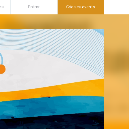
os
Entrar
Crie seu evento