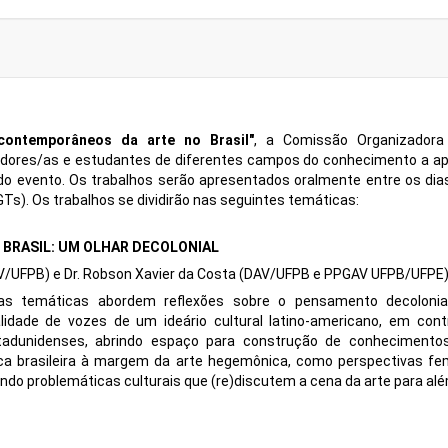
 contemporâneos da arte no Brasil"
, a Comissão Organizador
isadores/as e estudantes de diferentes campos do conhecimento a a
o evento. Os trabalhos serão apresentados oralmente entre os dias 
GTs). Os trabalhos se dividirão nas seguintes temáticas:
 BRASIL: UM OLHAR DECOLONIAL
AV/UFPB) e Dr. Robson Xavier da Costa (DAV/UFPB e PPGAV UFPB/UFPE
as temáticas abordem reflexões sobre o pensamento decolonial 
lidade de vozes de um ideário cultural latino-americano, em con
tadunidenses, abrindo espaço para construção de conhecimento
a brasileira à margem da arte hegemônica, como perspectivas femini
rvando problemáticas culturais que (re)discutem a cena da arte para a