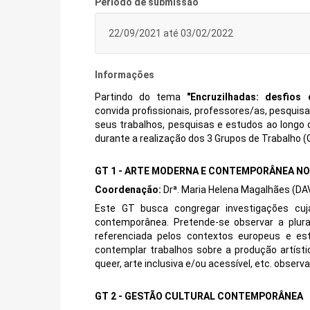
Período de submissão
22/09/2021 até 03/02/2022
Informações
Partindo do tema
"Encruzilhadas: desfios
convida profissionais, professores/as, pesqu
seus trabalhos, pesquisas e estudos ao longo d
durante a realização dos 3 Grupos de Trabalho (
GT 1 - ARTE MODERNA E CONTEMPORÂNEA NO
Coordenação:
Drª. Maria Helena Magalhães (D
Este GT busca congregar investigações cuj
contemporânea. Pretende-se observar a plura
referenciada pelos contextos europeus e es
contemplar trabalhos sobre a produção artístic
queer, arte inclusiva e/ou acessível, etc. obse
GT 2 - GESTÃO CULTURAL CONTEMPORÂNEA