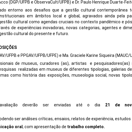
 Acco (DGP/UFPB e ObservaCult/UFPB) e Dr. Paulo Henrique Duarte-Fei
ado entorno aos desafios que a gestão cultural contemporânea 
nstitucionais em âmbitos local e global, agravados ainda pela pa
gestão cultural como agendas cruciais no contexto pandêmico e pós
avés de experiências inovadoras, novas categorias, agentes e dime
gestão cultural do presente e futuro.
POSIÇÕES
DAV/UFPB e PPGAV/UFPB/UFPE) e Ma. Graciele Karine Siqueira (MAUC/
sionais de museus, curadores (as), artistas e pesquisadores(as) 
pesquisas realizadas em museus de diferentes tipologias, galerias d
emas como história das exposições, museologia social, novas tipo
avaliação deverão ser enviadas até o dia
2
1 de nov
podendo ser análises críticas, ensaios, relatos de experiência, estudos
icação oral
, com apresentação de
trabalho completo.