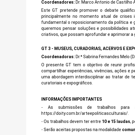
Coordenadores:
Dr. Marco Antonio de Castilho
Este GT pretende promover o debate qualific
principalmente no momento atual de crises i
fundamental o reposicionamento da política e 
queremos pensar soluções e possibilidades atr
criativos, que possam aprofundar e aprimorar a 
GT 3 - MUSEUS, CURADORIAS, ACERVOS E EX
Coordenadoras:
Dr.ª Sabrina Fernandes Melo (
O presente GT tem o objetivo de reunir profis
compartilhar experiências, vivências, ações e 
uma abordagem interdisciplinar ao tratar de t
curatoriais e expográficos.
INFORMAÇÕES IMPORTANTES
- As submissões de trabalhos para 
https://doity.com.br/arteepoliticasculturais/
.
- Os trabalhos devem ter entre
10 e 15 laudas
, 
- Serão aceitas propostas na modalidade
comun